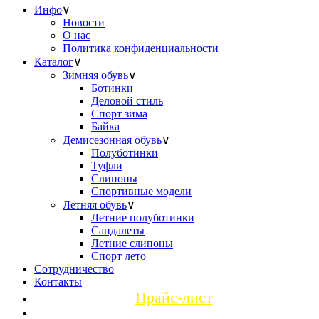
Инфо
∨
Новости
О нас
Политика конфиденциальности
Каталог
∨
Зимняя обувь
∨
Ботинки
Деловой стиль
Спорт зима
Байка
Демисезонная обувь
∨
Полуботинки
Туфли
Слипоны
Спортивные модели
Летняя обувь
∨
Летние полуботинки
Сандалеты
Летние слипоны
Спорт лето
Сотрудничество
Контакты
Прайс-лист