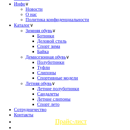
Инфо
∨
Новости
О нас
Политика конфиденциальности
Каталог
∨
Зимняя обувь
∨
Ботинки
Деловой стиль
Спорт зима
Байка
Демисезонная обувь
∨
Полуботинки
Туфли
Слипоны
Спортивные модели
Летняя обувь
∨
Летние полуботинки
Сандалеты
Летние слипоны
Спорт лето
Сотрудничество
Контакты
Прайс-лист