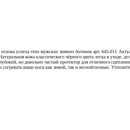
- основа успеха этих мужских зимних ботинок арт. 645-01J. Акт
 Натуральная кожа классического чёрного цвета легка в уходе, д
 глубокий, но довольно частый протектор для отличного сцеплен
 согревать ваши ноги как зимой, так и весной/осенью. Утеплител