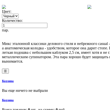
Цвет:
Количество:
пар.
Микс эталонной классики делового стиля и небрежного casual 
а анатомическая колодка - удобством, которое она дарит стопе.
легкая подошва с небольшим каблуком 2,5 см, имеет хотя и не
металлическим супинатором. Эта пара хорошо будет защищать и
вынимается.
☰
Корзина
Вы еще ничего не выбрали
Корзина
Всего товаров:
0
шт., на сумму:
0
руб.