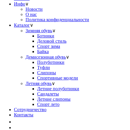
Инфо
∨
Новости
О нас
Политика конфиденциальности
Каталог
∨
Зимняя обувь
∨
Ботинки
Деловой стиль
Спорт зима
Байка
Демисезонная обувь
∨
Полуботинки
Туфли
Слипоны
Спортивные модели
Летняя обувь
∨
Летние полуботинки
Сандалеты
Летние слипоны
Спорт лето
Сотрудничество
Контакты