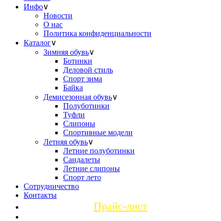
Инфо
∨
Новости
О нас
Политика конфиденциальности
Каталог
∨
Зимняя обувь
∨
Ботинки
Деловой стиль
Спорт зима
Байка
Демисезонная обувь
∨
Полуботинки
Туфли
Слипоны
Спортивные модели
Летняя обувь
∨
Летние полуботинки
Сандалеты
Летние слипоны
Спорт лето
Сотрудничество
Контакты
Прайс-лист