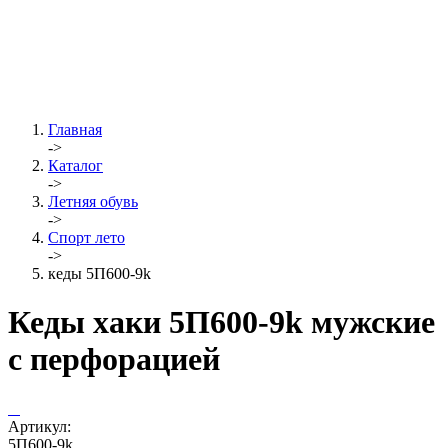
Главная
->
Каталог
->
Летняя обувь
->
Спорт лето
->
кеды 5П600-9k
Кеды хаки 5П600-9k мужские
с перфорацией
Артикул:
5П600-9k