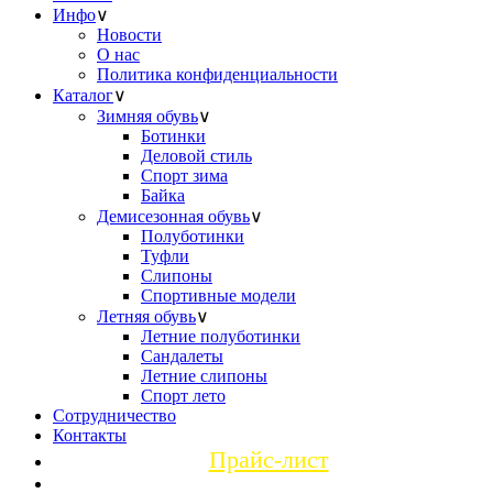
Инфо
∨
Новости
О нас
Политика конфиденциальности
Каталог
∨
Зимняя обувь
∨
Ботинки
Деловой стиль
Спорт зима
Байка
Демисезонная обувь
∨
Полуботинки
Туфли
Слипоны
Спортивные модели
Летняя обувь
∨
Летние полуботинки
Сандалеты
Летние слипоны
Спорт лето
Сотрудничество
Контакты
Прайс-лист