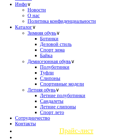
Инфо
∨
Новости
О нас
Политика конфиденциальности
Каталог
∨
Зимняя обувь
∨
Ботинки
Деловой стиль
Спорт зима
Байка
Демисезонная обувь
∨
Полуботинки
Туфли
Слипоны
Спортивные модели
Летняя обувь
∨
Летние полуботинки
Сандалеты
Летние слипоны
Спорт лето
Сотрудничество
Контакты
Прайс-лист