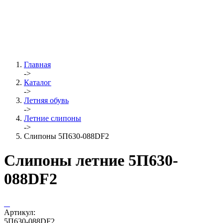
Главная
->
Каталог
->
Летняя обувь
->
Летние слипоны
->
Слипоны 5П630-088DF2
Слипоны летние 5П630-
088DF2
Артикул:
5П630-088DF2