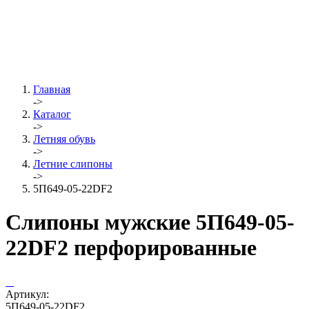
Главная
->
Каталог
->
Летняя обувь
->
Летние слипоны
->
5П649-05-22DF2
Слипоны мужские 5П649-05-
22DF2 перфорированные
Артикул:
5П649-05-22DF2