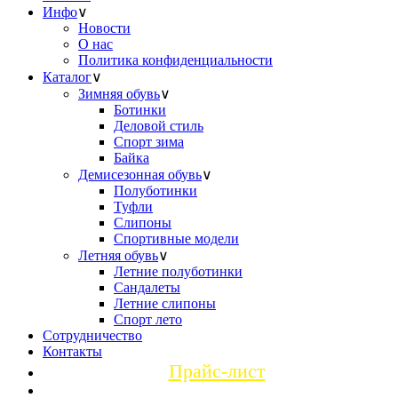
Инфо
∨
Новости
О нас
Политика конфиденциальности
Каталог
∨
Зимняя обувь
∨
Ботинки
Деловой стиль
Спорт зима
Байка
Демисезонная обувь
∨
Полуботинки
Туфли
Слипоны
Спортивные модели
Летняя обувь
∨
Летние полуботинки
Сандалеты
Летние слипоны
Спорт лето
Сотрудничество
Контакты
Прайс-лист