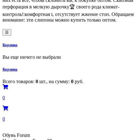
них есть все, чтобы склонить вас к покупке оптом. Сквозная
перфорация в мелкую дырочку🏆 своего рода климат-
контроль!:комфортная t, отсутствует жжение стоп. Обращаем
внимание: эти слипоны можно купить только оптом.
☰
Корзина
Вы еще ничего не выбрали
Корзина
Всего товаров:
0
шт., на сумму:
0
руб.
0
0
Обувь Forum