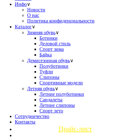
Инфо
∨
Новости
О нас
Политика конфиденциальности
Каталог
∨
Зимняя обувь
∨
Ботинки
Деловой стиль
Спорт зима
Байка
Демисезонная обувь
∨
Полуботинки
Туфли
Слипоны
Спортивные модели
Летняя обувь
∨
Летние полуботинки
Сандалеты
Летние слипоны
Спорт лето
Сотрудничество
Контакты
Прайс-лист