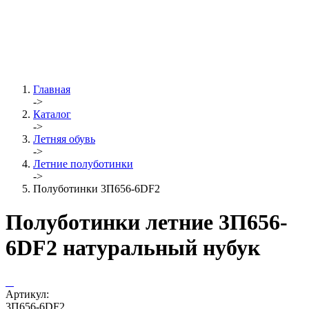
Главная
->
Каталог
->
Летняя обувь
->
Летние полуботинки
->
Полуботинки 3П656-6DF2
Полуботинки летние 3П656-
6DF2 натуральный нубук
Артикул:
3П656-6DF2