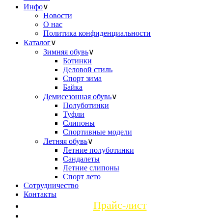
Инфо
∨
Новости
О нас
Политика конфиденциальности
Каталог
∨
Зимняя обувь
∨
Ботинки
Деловой стиль
Спорт зима
Байка
Демисезонная обувь
∨
Полуботинки
Туфли
Слипоны
Спортивные модели
Летняя обувь
∨
Летние полуботинки
Сандалеты
Летние слипоны
Спорт лето
Сотрудничество
Контакты
Прайс-лист