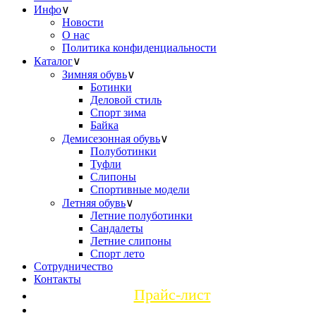
Инфо
∨
Новости
О нас
Политика конфиденциальности
Каталог
∨
Зимняя обувь
∨
Ботинки
Деловой стиль
Спорт зима
Байка
Демисезонная обувь
∨
Полуботинки
Туфли
Слипоны
Спортивные модели
Летняя обувь
∨
Летние полуботинки
Сандалеты
Летние слипоны
Спорт лето
Сотрудничество
Контакты
Прайс-лист