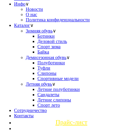
Инфо
∨
Новости
О нас
Политика конфиденциальности
Каталог
∨
Зимняя обувь
∨
Ботинки
Деловой стиль
Спорт зима
Байка
Демисезонная обувь
∨
Полуботинки
Туфли
Слипоны
Спортивные модели
Летняя обувь
∨
Летние полуботинки
Сандалеты
Летние слипоны
Спорт лето
Сотрудничество
Контакты
Прайс-лист