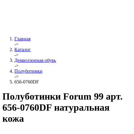
Главная
->
Каталог
->
Демисезонная обувь
->
Полуботинки
->
656-0760DF
Полуботинки Forum 99 арт.
656-0760DF натуральная
кожа