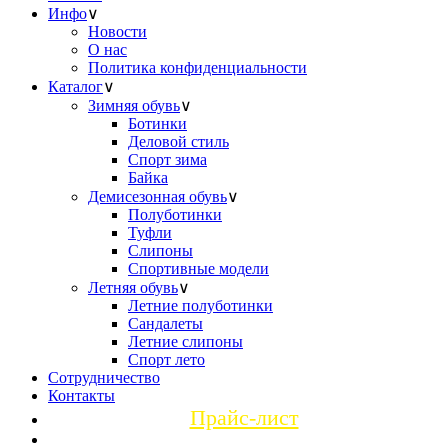
Инфо
∨
Новости
О нас
Политика конфиденциальности
Каталог
∨
Зимняя обувь
∨
Ботинки
Деловой стиль
Спорт зима
Байка
Демисезонная обувь
∨
Полуботинки
Туфли
Слипоны
Спортивные модели
Летняя обувь
∨
Летние полуботинки
Сандалеты
Летние слипоны
Спорт лето
Сотрудничество
Контакты
Прайс-лист